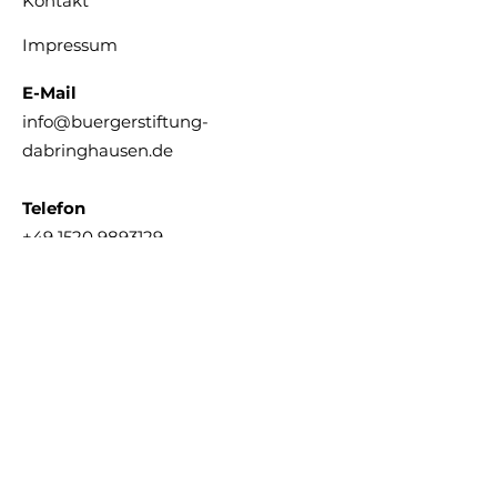
Kontakt
Impressum
E-Mail
info@buergerstiftung-
dabringhausen.de
Telefon
+49 1520 9893129
Hier unser
Förderantrag
zum Ausdrucken
Hier unser